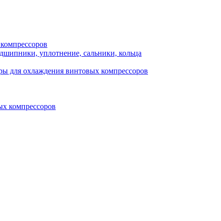
 компрессоров
одшипники, уплотнение, сальники, кольца
ры для охлаждения винтовых компрессоров
ых компрессоров