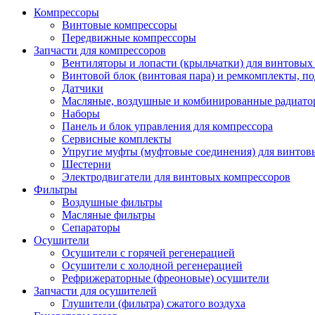
Компрессоры
Винтовые компрессоры
Передвижные компрессоры
Запчасти для компрессоров
Вентиляторы и лопасти (крыльчатки) для винтовых
Винтовой блок (винтовая пара) и ремкомплекты, п
Датчики
Масляные, воздушные и комбинированные радиато
Наборы
Панель и блок управления для компрессора
Сервисные комплекты
Упругие муфты (муфтовые соединения) для винтов
Шестерни
Электродвигатели для винтовых компрессоров
Фильтры
Воздушные фильтры
Масляные фильтры
Сепараторы
Осушители
Осушители с горячей регенерацией
Осушители с холодной регенерацией
Рефрижераторные (фреоновые) осушители
Запчасти для осушителей
Глушители (фильтра) сжатого воздуха