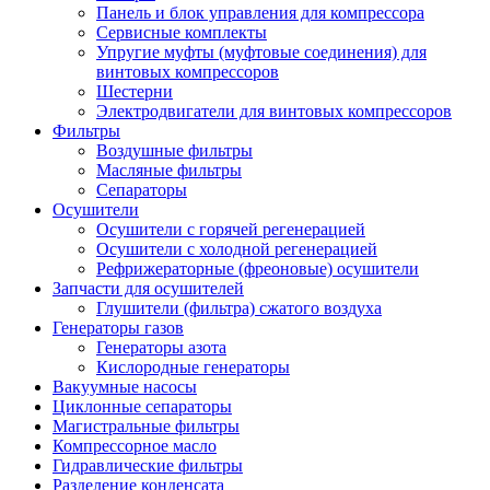
Панель и блок управления для компрессора
Сервисные комплекты
Упругие муфты (муфтовые соединения) для
винтовых компрессоров
Шестерни
Электродвигатели для винтовых компрессоров
Фильтры
Воздушные фильтры
Масляные фильтры
Сепараторы
Осушители
Осушители с горячей регенерацией
Осушители с холодной регенерацией
Рефрижераторные (фреоновые) осушители
Запчасти для осушителей
Глушители (фильтра) сжатого воздуха
Генераторы газов
Генераторы азота
Кислородные генераторы
Вакуумные насосы
Циклонные сепараторы
Магистральные фильтры
Компрессорное масло
Гидравлические фильтры
Разделение конденсата