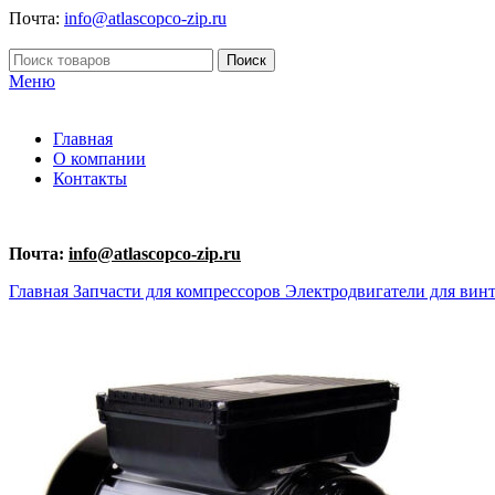
Почта:
info@atlascopco-zip.ru
Поиск
Меню
Главная
О компании
Контакты
Почта:
info@atlascopco-zip.ru
Главная
Запчасти для компрессоров
Электродвигатели для вин