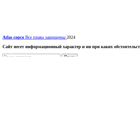
Atlas copco
Все права защищены
2024
Сайт несет информационный характер и ни при каких обстоятельст
Поиск
Меню
Каталог
Компрессоры
Винтовые компрессоры
Передвижные компрессоры
Запчасти для компрессоров
Вентиляторы и лопасти (крыльчатки) для винтовых
Винтовой блок (винтовая пара) и ремкомплекты, п
Датчики
Масляные, воздушные и комбинированные радиато
Наборы
Панель и блок управления для компрессора