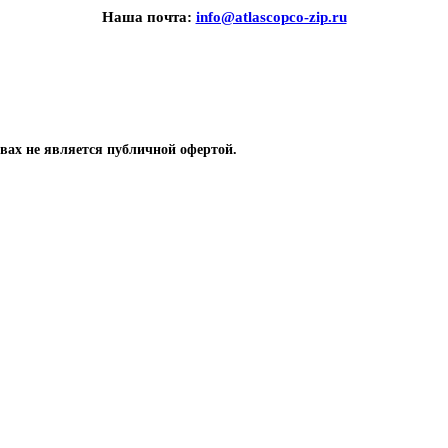
Наша почта:
info@atlascopco-zip.ru
вах не является публичной офертой.
 компрессоров
одшипники, уплотнение, сальники, кольца
ры для охлаждения винтовых компрессоров