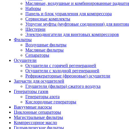
Масляные, воздушные и комбинированные радиато
Наборы
Панель и блок управления для компрессора
Сервисные комплекты
Упругие муфты (муфтовые соединения) для винтов
Шестерни
Электродвигатели для винтовых компрессоров
Фильтры
Воздушные фильтры
Масляные фильтры
Сепараторы
Осушители
Осушители с горячей регенерацией
Осушители с холодной регенерацией
Рефрижераторные (фреоновые) осушители
Запчасти для осушителей
Глушители (фильтра) сжатого воздуха
Генераторы газов
Генераторы азота
Кислородные генераторы
Вакуумные насосы
Циклонные сепараторы
Магистральные фильтры
Компрессорное масло
Гидравлические фильтры