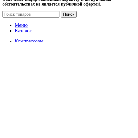
обстоятельствах не является публичной офертой.
Поиск
Меню
Каталог
Компрессоры
Винтовые компрессоры
Передвижные компрессоры
Запчасти для компрессоров
Вентиляторы и лопасти (крыльчатки) для
винтовых компрессоров
Винтовой блок (винтовая пара) и ремкомплекты,
подшипники, уплотнение, сальники, кольца
Датчики
Масляные, воздушные и комбинированные
радиаторы для охлаждения винтовых
компрессоров
Наборы
Панель и блок управления для компрессора
Сервисные комплекты
Упругие муфты (муфтовые соединения) для
винтовых компрессоров
Шестерни