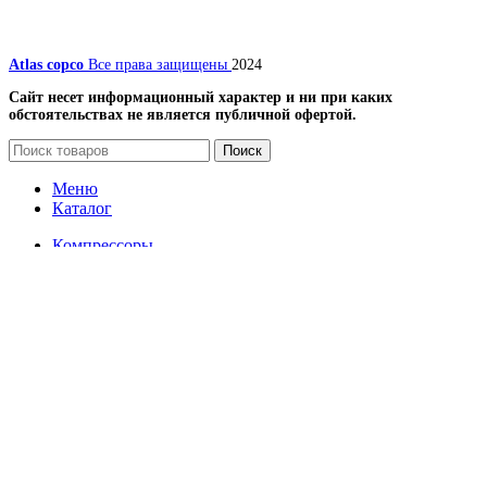
Atlas copco
Все права защищены
2024
Сайт несет информационный характер и ни при каких
обстоятельствах не является публичной офертой.
Поиск
Меню
Каталог
Компрессоры
Винтовые компрессоры
Передвижные компрессоры
Запчасти для компрессоров
Вентиляторы и лопасти (крыльчатки) для
винтовых компрессоров
Винтовой блок (винтовая пара) и ремкомплекты,
подшипники, уплотнение, сальники, кольца
Датчики
Масляные, воздушные и комбинированные
радиаторы для охлаждения винтовых
компрессоров
Наборы