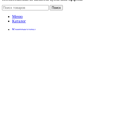
Поиск
Меню
Каталог
Компрессоры
Винтовые компрессоры
Передвижные компрессоры
Запчасти для компрессоров
Вентиляторы и лопасти (крыльчатки) для
винтовых компрессоров
Винтовой блок (винтовая пара) и ремкомплекты,
подшипники, уплотнение, сальники, кольца
Датчики
Масляные, воздушные и комбинированные
радиаторы для охлаждения винтовых
компрессоров
Наборы
Панель и блок управления для компрессора
Сервисные комплекты
Упругие муфты (муфтовые соединения) для
винтовых компрессоров
Шестерни
Электродвигатели для винтовых компрессоров