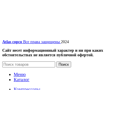
Atlas copco
Все права защищены
2024
Сайт несет информационный характер и ни при каких
обстоятельствах не является публичной офертой.
Поиск
Меню
Каталог
Компрессоры
Винтовые компрессоры
Передвижные компрессоры
Запчасти для компрессоров
Вентиляторы и лопасти (крыльчатки) для
винтовых компрессоров
Винтовой блок (винтовая пара) и ремкомплекты,
подшипники, уплотнение, сальники, кольца