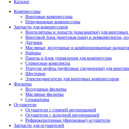
Каталог
Компрессоры
Винтовые компрессоры
Передвижные компрессоры
Запчасти для компрессоров
Вентиляторы и лопасти (крыльчатки) для винтовых
Винтовой блок (винтовая пара) и ремкомплекты, п
Датчики
Масляные, воздушные и комбинированные радиато
Наборы
Панель и блок управления для компрессора
Сервисные комплекты
Упругие муфты (муфтовые соединения) для винтов
Шестерни
Электродвигатели для винтовых компрессоров
Фильтры
Воздушные фильтры
Масляные фильтры
Сепараторы
Осушители
Осушители с горячей регенерацией
Осушители с холодной регенерацией
Рефрижераторные (фреоновые) осушители
Запчасти для осушителей