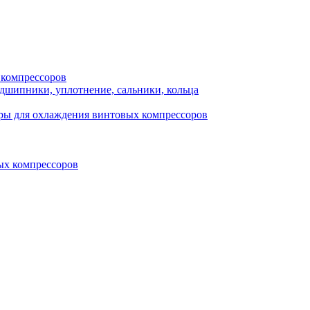
 компрессоров
одшипники, уплотнение, сальники, кольца
ры для охлаждения винтовых компрессоров
ых компрессоров