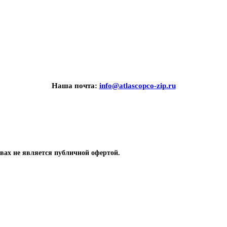
Наша почта:
info@atlascopco-zip.ru
вах не является публичной офертой.