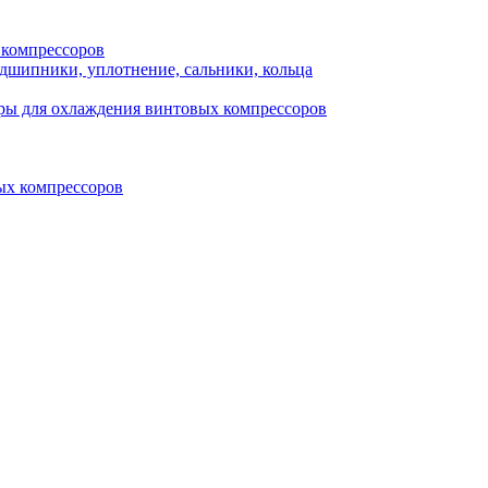
 компрессоров
одшипники, уплотнение, сальники, кольца
ры для охлаждения винтовых компрессоров
ых компрессоров