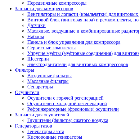
Передвижные компрессоры
Запчасти для компрессоров
Вентиляторы и лопасти (крыльчатки) для винтовых
Винтовой блок (винтовая пара) и ремкомплекты, п
Датчики
Масляные, воздушные и комбинированные радиато
Наборы
Панель и блок управления для компрессора
Сервисные комплекты
Упругие муфты (муфтовые соединения) для винтов
Шестерни
Электродвигатели для винтовых компрессоров
Фильтры
Воздушные фильтры
Масляные фильтры
Сепараторы
Осушители
Осушители с горячей регенерацией
Осушители с холодной регенерацией
Рефрижераторные (фреоновые) осушители
Запчасти для осушителей
Глушители (фильтра) сжатого воздуха
Генераторы газов
Генераторы азота
Кислородные генераторы