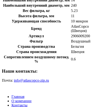
Наименьший внутренний диаметр, мм
14
Наибольший внутренний диаметр, мм
240
Вес фильтра, кг
5.23
Высота фильтра, мм
11
Удерживающая способность
10 микрон
AtlasCopco
Бренд
(Швеция)
Артикул
2906009200
Фильтр
Воздушный
Страна производства
Бельгия
Страна происхождения
Швеция
Сопротивлением воздушному потоку,
0.6
%
Наши контакты:
Почта:
info@atlascopco-zip.ru
Главная
О компании
Контакты