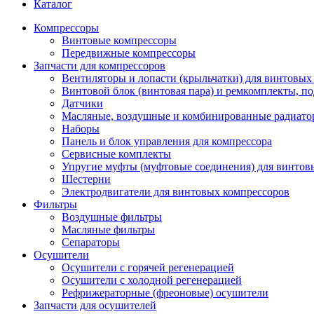
Каталог
Компрессоры
Винтовые компрессоры
Передвижные компрессоры
Запчасти для компрессоров
Вентиляторы и лопасти (крыльчатки) для винтовых
Винтовой блок (винтовая пара) и ремкомплекты, п
Датчики
Масляные, воздушные и комбинированные радиато
Наборы
Панель и блок управления для компрессора
Сервисные комплекты
Упругие муфты (муфтовые соединения) для винтов
Шестерни
Электродвигатели для винтовых компрессоров
Фильтры
Воздушные фильтры
Масляные фильтры
Сепараторы
Осушители
Осушители с горячей регенерацией
Осушители с холодной регенерацией
Рефрижераторные (фреоновые) осушители
Запчасти для осушителей