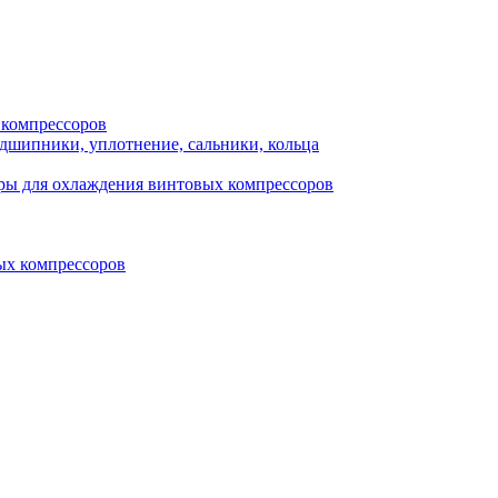
 компрессоров
одшипники, уплотнение, сальники, кольца
ры для охлаждения винтовых компрессоров
ых компрессоров