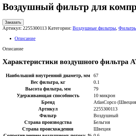
Воздушный фильтр для компре
Заказать
Артикул:
2255300113
Категории:
Воздушные фильтры
,
Фильтр
Описание
Описание
Характеристики воздушного фильтра 
Наибольший внутренний диаметр, мм
67
Вес фильтра, кг
0.1
Высота фильтра, мм
79
Удерживающая способность
10 микрон
Бренд
AtlasCopco (Швеция
Артикул
2255300113
Фильтр
Воздушный
Страна производства
Бельгия
Страна происхождения
Швеция
Сопротивлением воздушному потоку, %
0.6