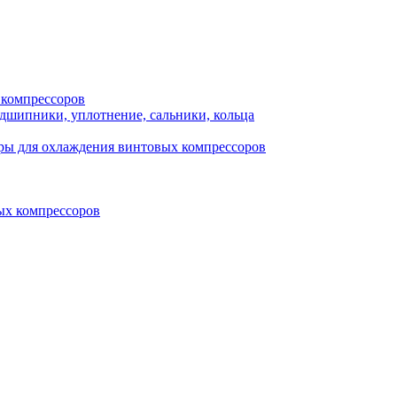
 компрессоров
одшипники, уплотнение, сальники, кольца
ры для охлаждения винтовых компрессоров
ых компрессоров