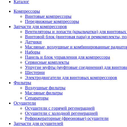
Каталог
Компрессоры
Винтовые компрессоры
Передвижные компрессоры
Запчасти для компрессоров
Вентиляторы и лопасти (крыльчатки) для винтовых
Винтовой блок (винтовая пара) и ремкомплекты, п
Датчики
Масляные, воздушные и комбинированные радиато
Наборы
Панель и блок управления для компрессора
Сервисные комплекты
Упругие муфты (муфтовые соединения) для винтов
Шестерни
Электродвигатели для винтовых компрессоров
Фильтры
Воздушные фильтры
Масляные фильтры
Сепараторы
Осушители
Осушители с горячей регенерацией
Осушители с холодной регенерацией
Рефрижераторные (фреоновые) осушители
Запчасти для осушителей