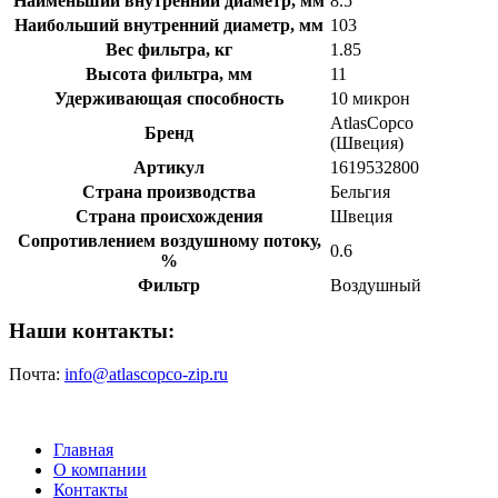
Наименьший внутренний диаметр, мм
8.5
Наибольший внутренний диаметр, мм
103
Вес фильтра, кг
1.85
Высота фильтра, мм
11
Удерживающая способность
10 микрон
AtlasCopco
Бренд
(Швеция)
Артикул
1619532800
Страна производства
Бельгия
Страна происхождения
Швеция
Сопротивлением воздушному потоку,
0.6
%
Фильтр
Воздушный
Наши контакты:
Почта:
info@atlascopco-zip.ru
Главная
О компании
Контакты