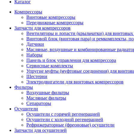
Каталог
Компрессоры
Винтовые компрессоры
Передвижные компрессоры
Запчасти для компрессоров
Вентиляторы и лопасти (крыльчатки) для винтовых
Винтовой блок (винтовая пара) и ремкомплекты, п
Датчики
Масляные, воздушные и комбинированные радиато
Наборы
Панель и блок управления для компрессора
Сервисные комплекты
Упругие муфты (муфтовые соединения) для винтов
Шестерни
Электродвигатели для винтовых компрессоров
Фильтры
Воздушные фильтры
Масляные фильтры
Сепараторы
Осушители
Осушители с горячей регенерацией
Осушители с холодной регенерацией
Рефрижераторные (фреоновые) осушители
Запчасти для осушителей