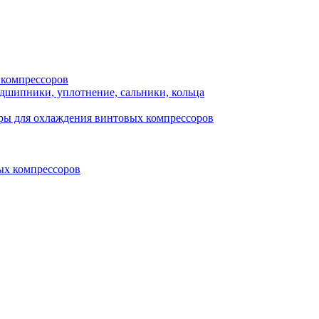
 компрессоров
одшипники, уплотнение, сальники, кольца
ры для охлаждения винтовых компрессоров
ых компрессоров