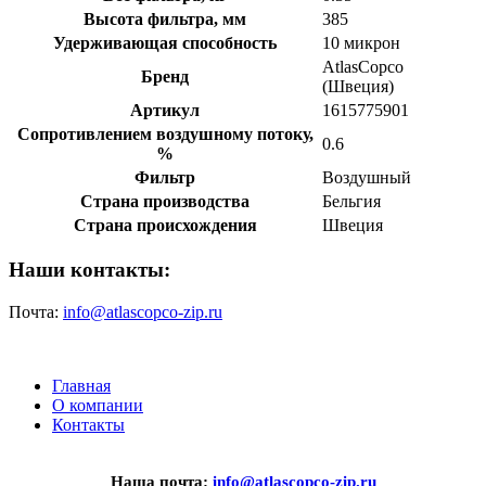
Высота фильтра, мм
385
Удерживающая способность
10 микрон
AtlasCopco
Бренд
(Швеция)
Артикул
1615775901
Сопротивлением воздушному потоку,
0.6
%
Фильтр
Воздушный
Страна производства
Бельгия
Страна происхождения
Швеция
Наши контакты:
Почта:
info@atlascopco-zip.ru
Главная
О компании
Контакты
Наша почта:
info@atlascopco-zip.ru