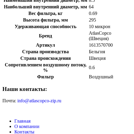
Наименьший внутренний диаметр, мм
8.5
Наибольший внутренний диаметр, мм
64
Вес фильтра, кг
0.69
Высота фильтра, мм
295
Удерживающая способность
10 микрон
AtlasCopco
Бренд
(Швеция)
Артикул
1613570700
Страна производства
Бельгия
Страна происхождения
Швеция
Сопротивлением воздушному потоку,
0.6
%
Фильтр
Воздушный
Наши контакты:
Почта:
info@atlascopco-zip.ru
Главная
О компании
Контакты