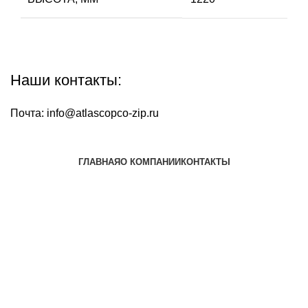
Наши контакты:
Почта:
info@atlascopco-zip.ru
ГЛАВНАЯ
О КОМПАНИИ
КОНТАКТЫ
Наша почта:
info@atlascopco-zip.ru
Atlas copco
Все права защищены
2024
Сайт несет информационный характер и ни при каких
обстоятельствах не является публичной офертой.