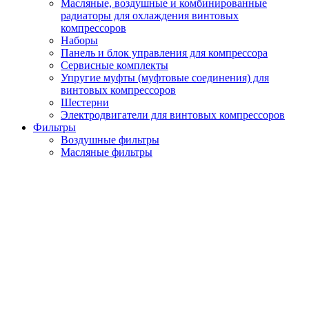
Масляные, воздушные и комбинированные
радиаторы для охлаждения винтовых
компрессоров
Наборы
Панель и блок управления для компрессора
Сервисные комплекты
Упругие муфты (муфтовые соединения) для
винтовых компрессоров
Шестерни
Электродвигатели для винтовых компрессоров
Фильтры
Воздушные фильтры
Масляные фильтры
Сепараторы
Осушители
Осушители с горячей регенерацией
Осушители с холодной регенерацией
Рефрижераторные (фреоновые) осушители
Запчасти для осушителей
Глушители (фильтра) сжатого воздуха
Генераторы газов
Генераторы азота
Кислородные генераторы
Вакуумные насосы
Циклонные сепараторы