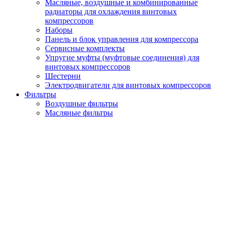
Масляные, воздушные и комбинированные
радиаторы для охлаждения винтовых
компрессоров
Наборы
Панель и блок управления для компрессора
Сервисные комплекты
Упругие муфты (муфтовые соединения) для
винтовых компрессоров
Шестерни
Электродвигатели для винтовых компрессоров
Фильтры
Воздушные фильтры
Масляные фильтры
Сепараторы
Осушители
Осушители с горячей регенерацией
Осушители с холодной регенерацией
Рефрижераторные (фреоновые) осушители
Запчасти для осушителей
Глушители (фильтра) сжатого воздуха
Генераторы газов
Генераторы азота
Кислородные генераторы
Вакуумные насосы
Циклонные сепараторы