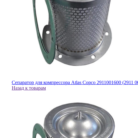
Сепаратор для компрессора Atlas Copco 2911001600 (2911 0
Назад к товарам