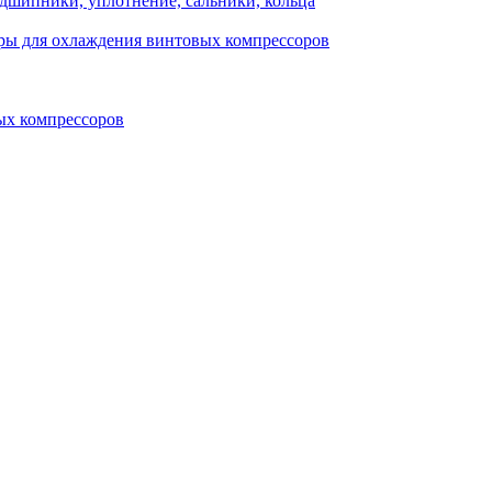
одшипники, уплотнение, сальники, кольца
ры для охлаждения винтовых компрессоров
ых компрессоров