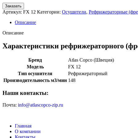
Заказать
Артикул:
FX 12
Категории:
Осушители
,
Рефрижераторные (фре
Описание
Описание
Характеристики рефрижераторного (фре
Бренд
Atlas Copco (Швеция)
Модель
FX 12
Тип осушителя
Рефрижераторный
Производительность м3/мин
148
Наши контакты:
Почта:
info@atlascopco-zip.ru
Главная
О компании
Контакты