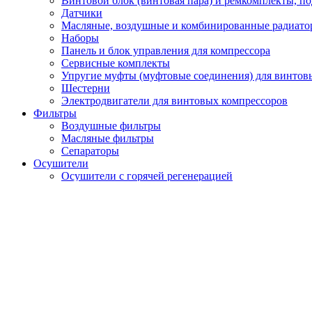
Винтовой блок (винтовая пара) и ремкомплекты, п
Датчики
Масляные, воздушные и комбинированные радиато
Наборы
Панель и блок управления для компрессора
Сервисные комплекты
Упругие муфты (муфтовые соединения) для винтов
Шестерни
Электродвигатели для винтовых компрессоров
Фильтры
Воздушные фильтры
Масляные фильтры
Сепараторы
Осушители
Осушители с горячей регенерацией
Осушители с холодной регенерацией
Рефрижераторные (фреоновые) осушители
Запчасти для осушителей
Глушители (фильтра) сжатого воздуха
Генераторы газов
Генераторы азота
Кислородные генераторы
Вакуумные насосы
Циклонные сепараторы
Магистральные фильтры