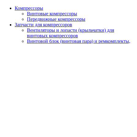
Компрессоры
Винтовые компрессоры
Передвижные компрессоры
Запчасти для компрессоров
Вентиляторы и лопасти (крыльчатки) для
винтовых компрессоров
Винтовой блок (винтовая пара) и ремкомплекты,
подшипники, уплотнение, сальники, кольца
Датчики
Масляные, воздушные и комбинированные
радиаторы для охлаждения винтовых
компрессоров
Наборы
Панель и блок управления для компрессора
Сервисные комплекты
Упругие муфты (муфтовые соединения) для
винтовых компрессоров
Шестерни
Электродвигатели для винтовых компрессоров
Фильтры
Воздушные фильтры
Масляные фильтры
Сепараторы
Осушители