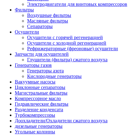
Электродвигатели для винтовых компрессоров
Фильтры
Воздушные фильтры
Масляные фильтры
Сепараторы
Осушители
Осушители с горячей регенерацией
Осушители с холодной регенерацией
Рефрижераторные (фреоновые) осушители
Запчасти для осушителей
Глушители (фильтра) сжатого воздуха
Генераторы газов
Генераторы азота
Кислородные генераторы
Вакуумные насосы
Циклонные сепараторы
Магистральные фильтры
Компрессорное масло
Гидравлические фильтры
Разделение конденсата
Турбокомпрессоры
Доохладители/Охладители сжатого воздуха
дизельные генераторы
Угольные колонны