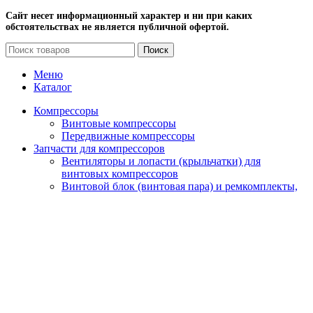
Сайт несет информационный характер и ни при каких
обстоятельствах не является публичной офертой.
Поиск
Меню
Каталог
Компрессоры
Винтовые компрессоры
Передвижные компрессоры
Запчасти для компрессоров
Вентиляторы и лопасти (крыльчатки) для
винтовых компрессоров
Винтовой блок (винтовая пара) и ремкомплекты,
подшипники, уплотнение, сальники, кольца
Датчики
Масляные, воздушные и комбинированные
радиаторы для охлаждения винтовых
компрессоров
Наборы
Панель и блок управления для компрессора
Сервисные комплекты
Упругие муфты (муфтовые соединения) для
винтовых компрессоров