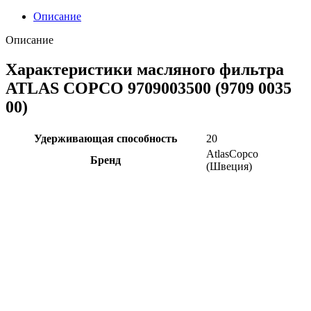
Описание
Описание
Характеристики масляного фильтра
ATLAS COPCO 9709003500 (9709 0035
00)
Удерживающая способность
20
AtlasCopco
Бренд
(Швеция)
Артикул
9709003500
Страна происходения
Швеция
Сопротивлением воздушному потоку,
0.6
%
Фильтр
Масляный
Страна производства
Бельгия
Наши контакты:
Почта:
info@atlascopco-zip.ru