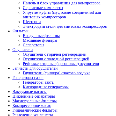
Панель и блок управления для компрессора
Сервисные комплекты
Упругие муфты (муфтовые соединения) для
винтовых компрессоров
Шестерни
Электродвигатели для винтовых компрессоров
Фильтры
Воздушные фильтры
Масляные фильтры
Сепараторы
Осушители
Осушители с горячей регенерацией
Осушители с холодной регенерацией
Рефрижераторные (фреоновые) осушители
Запчасти для осушителей
Глушители (фильтра) сжатого воздуха
Генераторы газов
Генераторы азота
Кислородные генераторы
Вакуумные насосы
Циклонные сепараторы
Магистральные фильтры
Компрессорное масло
Гидравлические фильтры
Разделение конденсата