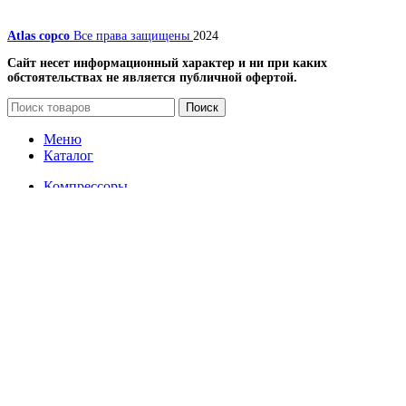
Atlas copco
Все права защищены
2024
Сайт несет информационный характер и ни при каких
обстоятельствах не является публичной офертой.
Поиск
Меню
Каталог
Компрессоры
Винтовые компрессоры
Передвижные компрессоры
Запчасти для компрессоров
Вентиляторы и лопасти (крыльчатки) для
винтовых компрессоров
Винтовой блок (винтовая пара) и ремкомплекты,
подшипники, уплотнение, сальники, кольца
Датчики
Масляные, воздушные и комбинированные
радиаторы для охлаждения винтовых
компрессоров
Наборы
Панель и блок управления для компрессора