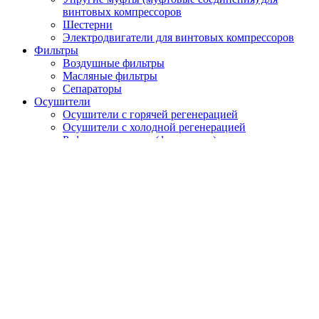
винтовых компрессоров
Шестерни
Электродвигатели для винтовых компрессоров
Фильтры
Воздушные фильтры
Масляные фильтры
Сепараторы
Осушители
Осушители с горячей регенерацией
Осушители с холодной регенерацией
Рефрижераторные (фреоновые) осушители
Запчасти для осушителей
Глушители (фильтра) сжатого воздуха
Генераторы газов
Генераторы азота
Кислородные генераторы
Вакуумные насосы
Циклонные сепараторы
Магистральные фильтры
Компрессорное масло
Гидравлические фильтры
Разделение конденсата
Турбокомпрессоры
Доохладители/Охладители сжатого воздуха