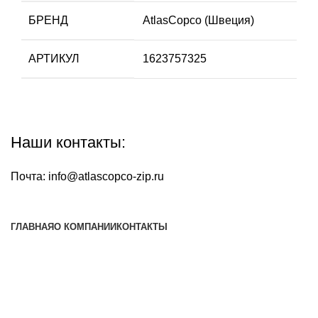
БРЕНД
AtlasCopco (Швеция)
АРТИКУЛ
1623757325
Наши контакты:
Почта:
info@atlascopco-zip.ru
ГЛАВНАЯ
О КОМПАНИИ
КОНТАКТЫ
Наша почта:
info@atlascopco-zip.ru