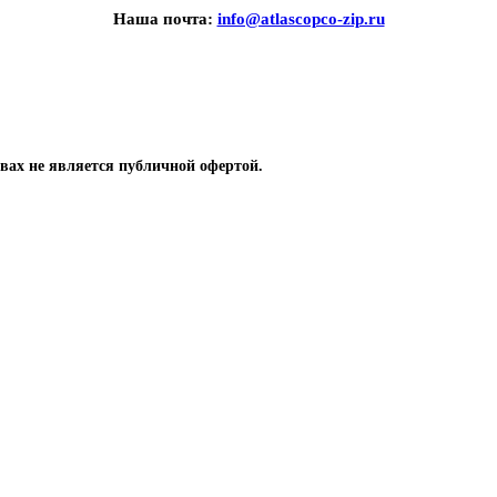
Наша почта:
info@atlascopco-zip.ru
вах не является публичной офертой.
 компрессоров
одшипники, уплотнение, сальники, кольца
ры для охлаждения винтовых компрессоров