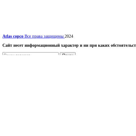
Atlas copco
Все права защищены
2024
Сайт несет информационный характер и ни при каких обстоятельст
Поиск
Меню
Каталог
Компрессоры
Винтовые компрессоры
Передвижные компрессоры
Запчасти для компрессоров
Вентиляторы и лопасти (крыльчатки) для винтовых
Винтовой блок (винтовая пара) и ремкомплекты, п
Датчики
Масляные, воздушные и комбинированные радиато
Наборы
Панель и блок управления для компрессора