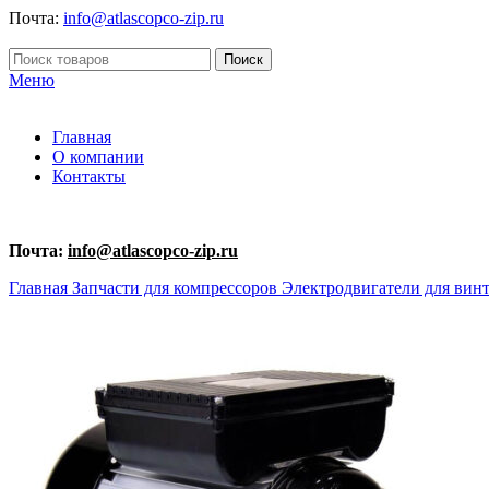
Почта:
info@atlascopco-zip.ru
Поиск
Меню
Главная
О компании
Контакты
Почта:
info@atlascopco-zip.ru
Главная
Запчасти для компрессоров
Электродвигатели для вин