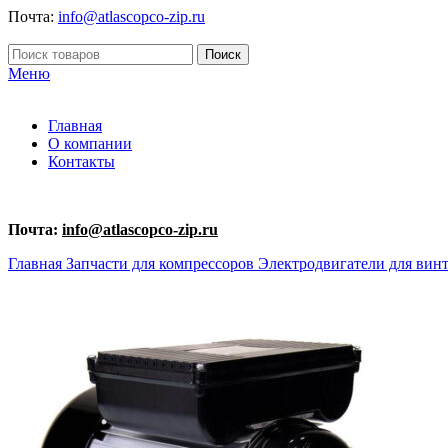
Почта:
info@atlascopco-zip.ru
Поиск
Меню
Главная
О компании
Контакты
Почта:
info@atlascopco-zip.ru
Главная
Запчасти для компрессоров
Электродвигатели для вин