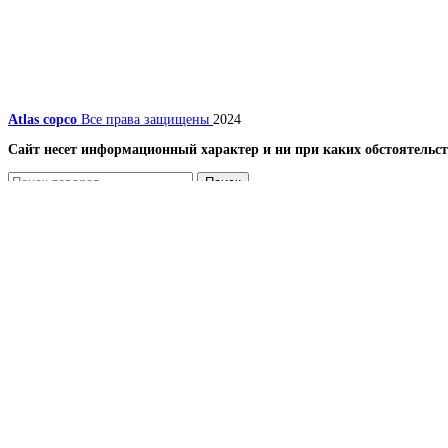
Atlas copco
Все права защищены
2024
Сайт несет информационный характер и ни при каких обстоятельст
Поиск
Меню
Каталог
Компрессоры
Винтовые компрессоры
Передвижные компрессоры
Запчасти для компрессоров
Вентиляторы и лопасти (крыльчатки) для винтовых
Винтовой блок (винтовая пара) и ремкомплекты, п
Датчики
Масляные, воздушные и комбинированные радиато
Наборы
Панель и блок управления для компрессора