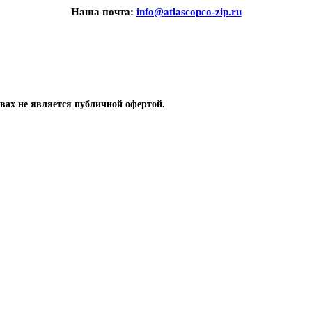
Наша почта:
info@atlascopco-zip.ru
вах не является публичной офертой.
 компрессоров
одшипники, уплотнение, сальники, кольца
ры для охлаждения винтовых компрессоров