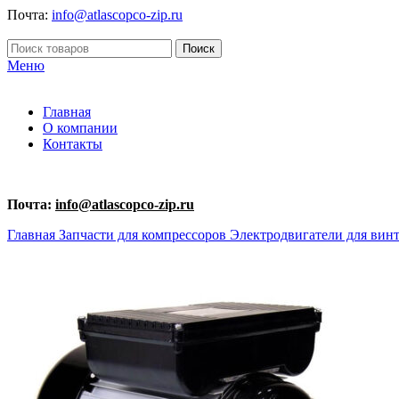
Почта:
info@atlascopco-zip.ru
Поиск
Меню
Главная
О компании
Контакты
Почта:
info@atlascopco-zip.ru
Главная
Запчасти для компрессоров
Электродвигатели для вин