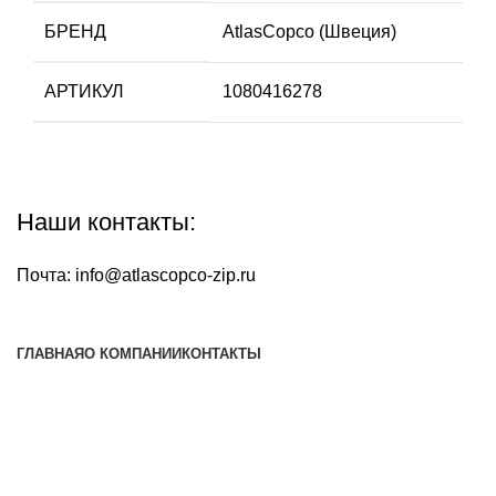
БРЕНД
AtlasCopco (Швеция)
АРТИКУЛ
1080416278
Наши контакты:
Почта:
info@atlascopco-zip.ru
ГЛАВНАЯ
О КОМПАНИИ
КОНТАКТЫ
Наша почта:
info@atlascopco-zip.ru