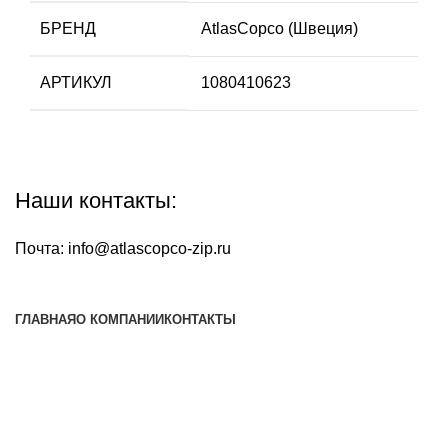
БРЕНД
AtlasCopco (Швеция)
АРТИКУЛ
1080410623
Наши контакты:
Почта:
info@atlascopco-zip.ru
ГЛАВНАЯ
О КОМПАНИИ
КОНТАКТЫ
Наша почта:
info@atlascopco-zip.ru