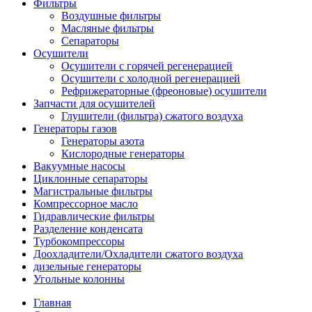
Фильтры
Воздушные фильтры
Масляные фильтры
Сепараторы
Осушители
Осушители с горячей регенерацией
Осушители с холодной регенерацией
Рефрижераторные (фреоновые) осушители
Запчасти для осушителей
Глушители (фильтра) сжатого воздуха
Генераторы газов
Генераторы азота
Кислородные генераторы
Вакуумные насосы
Циклонные сепараторы
Магистральные фильтры
Компрессорное масло
Гидравлические фильтры
Разделение конденсата
Турбокомпрессоры
Доохладители/Охладители сжатого воздуха
дизельные генераторы
Угольные колонны
Главная