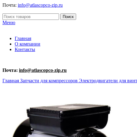
Почта:
info@atlascopco-zip.ru
Поиск
Меню
Главная
О компании
Контакты
Почта:
info@atlascopco-zip.ru
Главная
Запчасти для компрессоров
Электродвигатели для вин