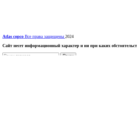
Atlas copco
Все права защищены
2024
Сайт несет информационный характер и ни при каких обстоятельст
Поиск
Меню
Каталог
Компрессоры
Винтовые компрессоры
Передвижные компрессоры
Запчасти для компрессоров
Вентиляторы и лопасти (крыльчатки) для винтовых
Винтовой блок (винтовая пара) и ремкомплекты, п
Датчики
Масляные, воздушные и комбинированные радиато
Наборы
Панель и блок управления для компрессора