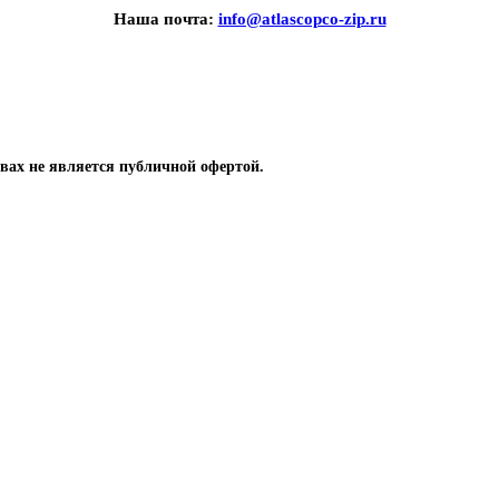
Наша почта:
info@atlascopco-zip.ru
вах не является публичной офертой.
 компрессоров
одшипники, уплотнение, сальники, кольца
ры для охлаждения винтовых компрессоров