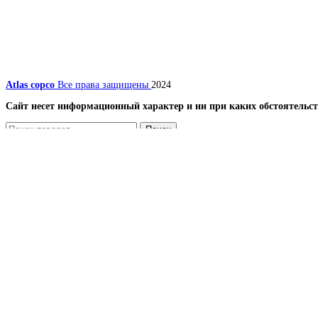
Atlas copco
Все права защищены
2024
Сайт несет информационный характер и ни при каких обстоятельст
Поиск
Меню
Каталог
Компрессоры
Винтовые компрессоры
Передвижные компрессоры
Запчасти для компрессоров
Вентиляторы и лопасти (крыльчатки) для винтовых
Винтовой блок (винтовая пара) и ремкомплекты, п
Датчики
Масляные, воздушные и комбинированные радиато
Наборы
Панель и блок управления для компрессора