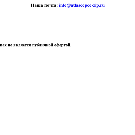
Наша почта:
info@atlascopco-zip.ru
вах не является публичной офертой.
 компрессоров
одшипники, уплотнение, сальники, кольца
ры для охлаждения винтовых компрессоров