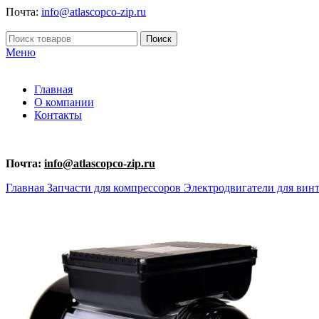
Почта:
info@atlascopco-zip.ru
Поиск
Меню
Главная
О компании
Контакты
Почта:
info@atlascopco-zip.ru
Главная
Запчасти для компрессоров
Электродвигатели для вин