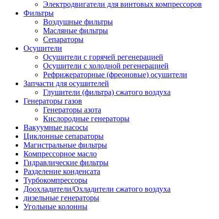
Электродвигатели для винтовых компрессоров
Фильтры
Воздушные фильтры
Масляные фильтры
Сепараторы
Осушители
Осушители с горячей регенерацией
Осушители с холодной регенерацией
Рефрижераторные (фреоновые) осушители
Запчасти для осушителей
Глушители (фильтра) сжатого воздуха
Генераторы газов
Генераторы азота
Кислородные генераторы
Вакуумные насосы
Циклонные сепараторы
Магистральные фильтры
Компрессорное масло
Гидравлические фильтры
Разделение конденсата
Турбокомпрессоры
Доохладители/Охладители сжатого воздуха
дизельные генераторы
Угольные колонны