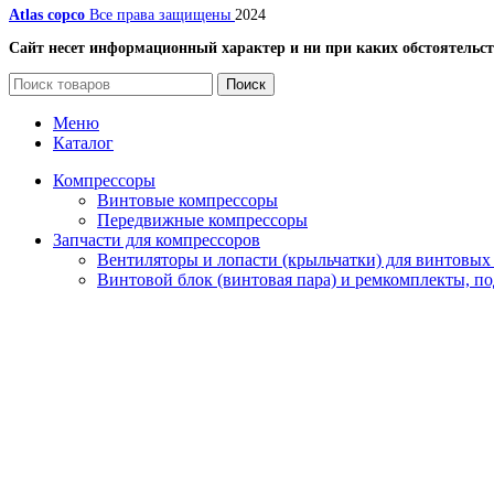
Atlas copco
Все права защищены
2024
Сайт несет информационный характер и ни при каких обстоятельст
Поиск
Меню
Каталог
Компрессоры
Винтовые компрессоры
Передвижные компрессоры
Запчасти для компрессоров
Вентиляторы и лопасти (крыльчатки) для винтовых
Винтовой блок (винтовая пара) и ремкомплекты, п
Датчики
Масляные, воздушные и комбинированные радиато
Наборы
Панель и блок управления для компрессора
Сервисные комплекты
Упругие муфты (муфтовые соединения) для винтов
Шестерни
Электродвигатели для винтовых компрессоров
Фильтры
Воздушные фильтры