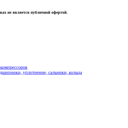
вах не является публичной офертой.
 компрессоров
одшипники, уплотнение, сальники, кольца
ры для охлаждения винтовых компрессоров
ых компрессоров