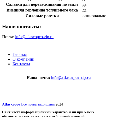
Салазки для перетаскивания по земле
да
Внешняя горловина топливного бака
да
Силовые розетки
опционально
Наши контакты:
Почта:
info@atlascopco-zip.ru
Главная
О компании
Контакты
Наша почта:
info@atlascopco-zip.ru
Atlas copco
Все права защищены
2024
Сайт несет информационный характер и ни при каких
обстоятельствах не является публичной офертой.