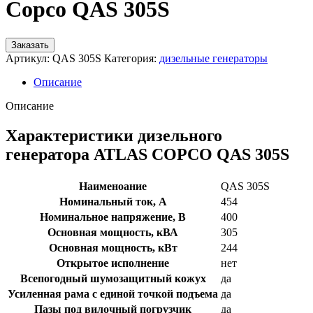
Copco QAS 305S
Заказать
Артикул:
QAS 305S
Категория:
дизельные генераторы
Описание
Описание
Характеристики дизельного
генератора ATLAS COPCO QAS 305S
Наименоание
QAS 305S
Номинальный ток, А
454
Номинальное напряжение, В
400
Основная мощность, кВА
305
Основная мощность, кВт
244
Открытое исполнение
нет
Всепогодный шумозащитный кожух
да
Усиленная рама с единой точкой подъема
да
Пазы под вилочный погрузчик
да