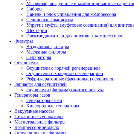
Масляные, воздушные и комбинированные радиато
Наборы
Панель и блок управления для компрессора
Сервисные комплекты
Упругие муфты (муфтовые соединения) для винтов
Шестерни
Электродвигатели для винтовых компрессоров
Фильтры
Воздушные фильтры
Масляные фильтры
Сепараторы
Осушители
Осушители с горячей регенерацией
Осушители с холодной регенерацией
Рефрижераторные (фреоновые) осушители
Запчасти для осушителей
Глушители (фильтра) сжатого воздуха
Генераторы газов
Генераторы азота
Кислородные генераторы
Вакуумные насосы
Циклонные сепараторы
Магистральные фильтры
Компрессорное масло
Гидравлические фильтры