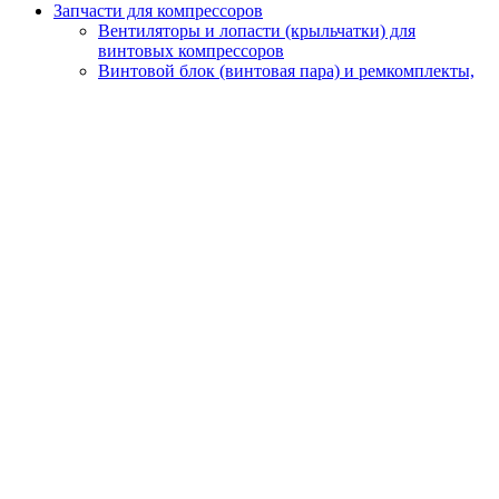
Запчасти для компрессоров
Вентиляторы и лопасти (крыльчатки) для
винтовых компрессоров
Винтовой блок (винтовая пара) и ремкомплекты,
подшипники, уплотнение, сальники, кольца
Датчики
Масляные, воздушные и комбинированные
радиаторы для охлаждения винтовых
компрессоров
Наборы
Панель и блок управления для компрессора
Сервисные комплекты
Упругие муфты (муфтовые соединения) для
винтовых компрессоров
Шестерни
Электродвигатели для винтовых компрессоров
Фильтры
Воздушные фильтры
Масляные фильтры
Сепараторы
Осушители
Осушители с горячей регенерацией
Осушители с холодной регенерацией
Рефрижераторные (фреоновые) осушители
Запчасти для осушителей