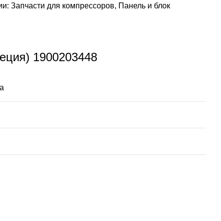
ии:
Запчасти для компрессоров
,
Панель и блок
веция) 1900203448
а