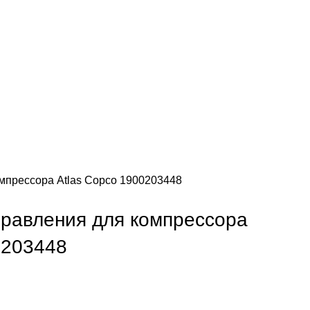
омпрессора Atlas Copco 1900203448
правления для компрессора
0203448