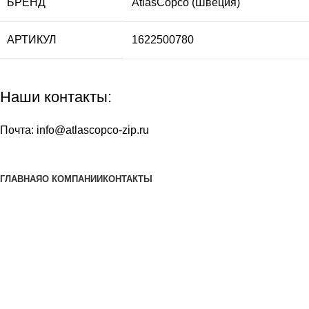
БРЕНД
AtlasCopco (Швеция)
АРТИКУЛ
1622500780
Наши контакты:
Почта:
info@atlascopco-zip.ru
ГЛАВНАЯ
О КОМПАНИИ
КОНТАКТЫ
Наша почта:
info@atlascopco-zip.ru
Atlas copco
Все права защищены
2024
Сайт несет информационный характер и ни при каких