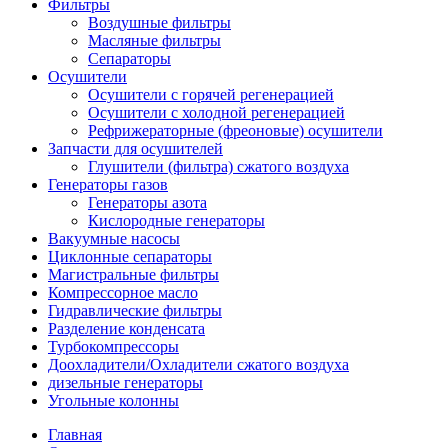
Фильтры
Воздушные фильтры
Масляные фильтры
Сепараторы
Осушители
Осушители с горячей регенерацией
Осушители с холодной регенерацией
Рефрижераторные (фреоновые) осушители
Запчасти для осушителей
Глушители (фильтра) сжатого воздуха
Генераторы газов
Генераторы азота
Кислородные генераторы
Вакуумные насосы
Циклонные сепараторы
Магистральные фильтры
Компрессорное масло
Гидравлические фильтры
Разделение конденсата
Турбокомпрессоры
Доохладители/Охладители сжатого воздуха
дизельные генераторы
Угольные колонны
Главная