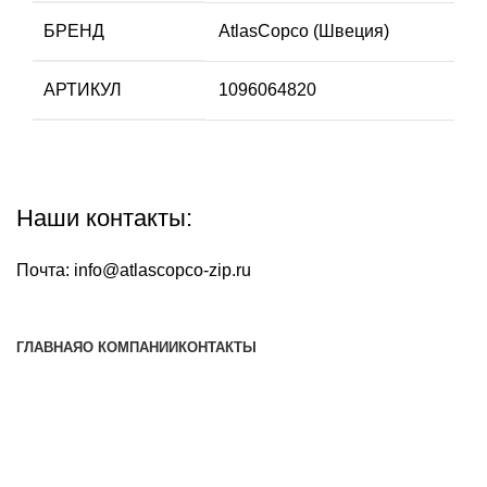
БРЕНД
AtlasCopco (Швеция)
АРТИКУЛ
1096064820
Наши контакты:
Почта:
info@atlascopco-zip.ru
ГЛАВНАЯ
О КОМПАНИИ
КОНТАКТЫ
Наша почта:
info@atlascopco-zip.ru