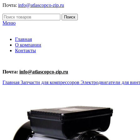
Почта:
info@atlascopco-zip.ru
Поиск
Меню
Главная
О компании
Контакты
Почта:
info@atlascopco-zip.ru
Главная
Запчасти для компрессоров
Электродвигатели для вин