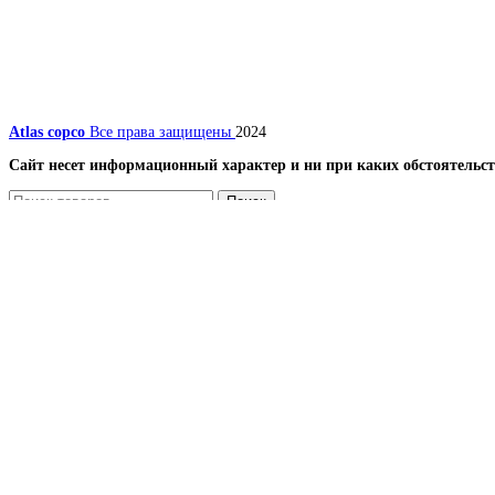
Atlas copco
Все права защищены
2024
Сайт несет информационный характер и ни при каких обстоятельст
Поиск
Меню
Каталог
Компрессоры
Винтовые компрессоры
Передвижные компрессоры
Запчасти для компрессоров
Вентиляторы и лопасти (крыльчатки) для винтовых
Винтовой блок (винтовая пара) и ремкомплекты, п
Датчики
Масляные, воздушные и комбинированные радиато
Наборы
Панель и блок управления для компрессора