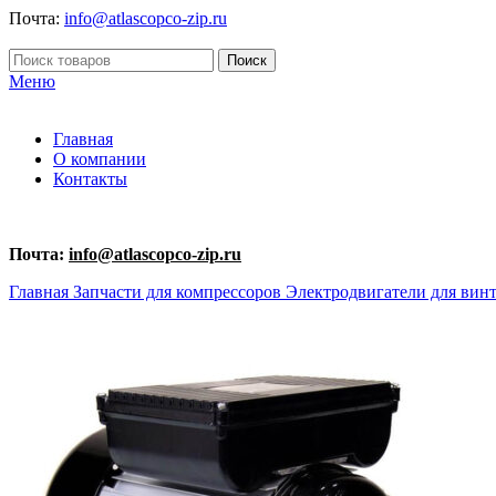
Почта:
info@atlascopco-zip.ru
Поиск
Меню
Главная
О компании
Контакты
Почта:
info@atlascopco-zip.ru
Главная
Запчасти для компрессоров
Электродвигатели для вин