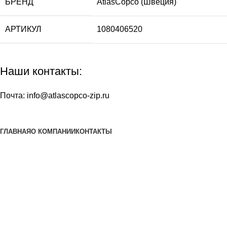
БРЕНД
AtlasCopco (Швеция)
АРТИКУЛ
1080406520
Наши контакты:
Почта:
info@atlascopco-zip.ru
ГЛАВНАЯ
О КОМПАНИИ
КОНТАКТЫ
Наша почта:
info@atlascopco-zip.ru
Atlas copco
Все права защищены
2024
Сайт несет информационный характер и ни при каких